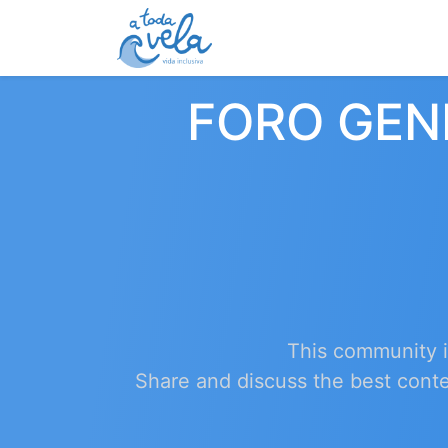
Inicio
Cursos
Contá
FORO GENE
This community i
Share and discuss the best conte