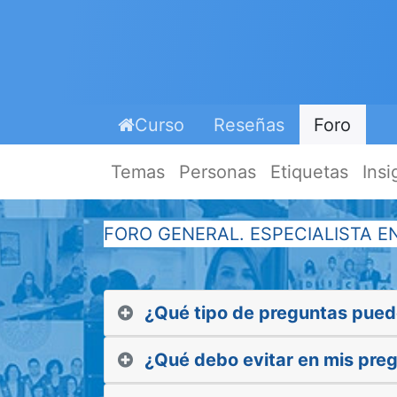
Curso
Reseñas
Foro
Temas
Personas
Etiquetas
Insi
FORO GENERAL. ESPECIALISTA E
¿Qué tipo de preguntas pued
¿Qué debo evitar en mis pre