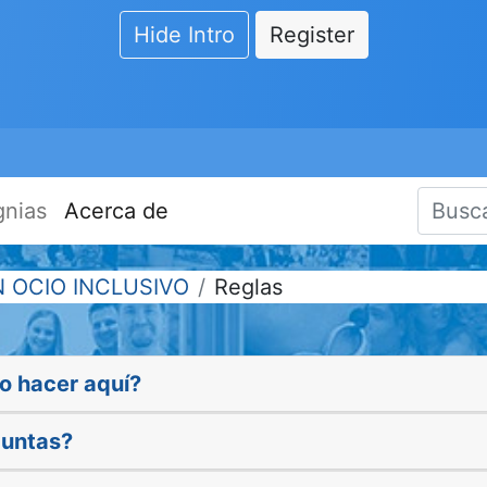
Hide Intro
Register
gnias
Acerca de
N OCIO INCLUSIVO
Reglas
o hacer aquí?
guntas?